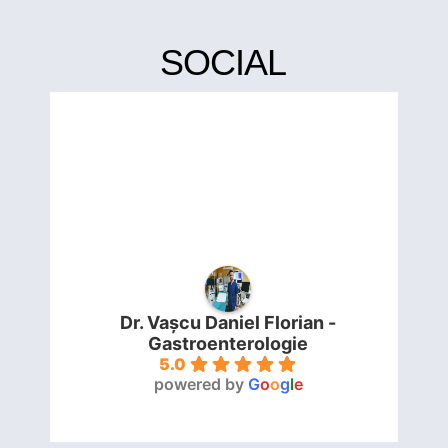
SOCIAL
Dr. Vașcu Daniel Florian -
Gastroenterologie
5.0
powered by
G
o
o
g
l
e